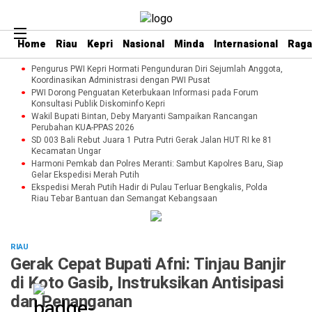
Home
Riau
Kepri
Nasional
Minda
Internasional
Rag
Pengurus PWI Kepri Hormati Pengunduran Diri Sejumlah Anggota,
Koordinasikan Administrasi dengan PWI Pusat
PWI Dorong Penguatan Keterbukaan Informasi pada Forum
Konsultasi Publik Diskominfo Kepri
Wakil Bupati Bintan, Deby Maryanti Sampaikan Rancangan
Perubahan KUA-PPAS 2026
SD 003 Bali Rebut Juara 1 Putra Putri Gerak Jalan HUT RI ke 81
Kecamatan Ungar
Harmoni Pemkab dan Polres Meranti: Sambut Kapolres Baru, Siap
Gelar Ekspedisi Merah Putih
Ekspedisi Merah Putih Hadir di Pulau Terluar Bengkalis, Polda
Riau Tebar Bantuan dan Semangat Kebangsaan
RIAU
Gerak Cepat Bupati Afni: Tinjau Banjir
di Koto Gasib, Instruksikan Antisipasi
dan Penanganan