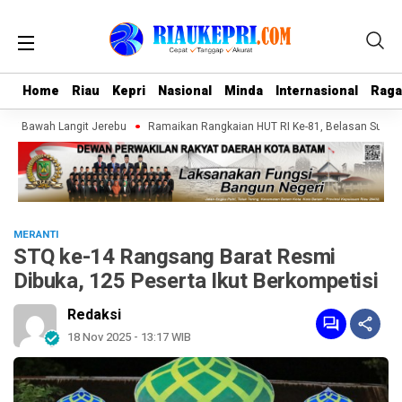
Home
Home
Riau
Riau
Kepri
Kepri
Nasional
Nasional
Minda
Minda
Internasional
Internasional
Rag
Rag
 di Bawah Langit Jerebu
Ramaikan Rangkaian HUT RI Ke-81, Belasan Superhe
MERANTI
STQ ke-14 Rangsang Barat Resmi
Dibuka, 125 Peserta Ikut Berkompetisi
Redaksi
18 Nov 2025 - 13:17 WIB