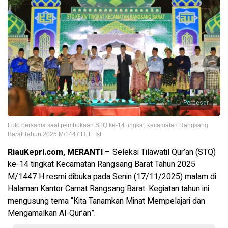
Perbesar
Foto bersama saat pembukaan STQ ke-14 tingkat Kecamatan Rangsang
Barat Tahun 2025 M/1447 H. F: Ist
RiauKepri.com, MERANTI
– Seleksi Tilawatil Qur’an (STQ)
ke-14 tingkat Kecamatan Rangsang Barat Tahun 2025
M/1447 H resmi dibuka pada Senin (17/11/2025) malam di
Halaman Kantor Camat Rangsang Barat. Kegiatan tahun ini
mengusung tema “Kita Tanamkan Minat Mempelajari dan
Mengamalkan Al-Qur’an”.