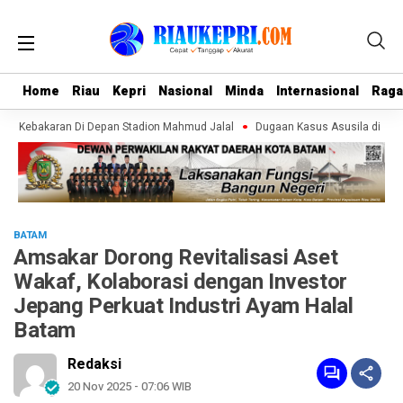
Home
Home
Riau
Riau
Kepri
Kepri
Nasional
Nasional
Minda
Minda
Internasional
Internasional
Rag
Rag
 Api Kebakaran Di Depan Stadion Mahmud Jalal
Dugaan Kasus Asusila di SMP T
BATAM
Amsakar Dorong Revitalisasi Aset
Wakaf, Kolaborasi dengan Investor
Jepang Perkuat Industri Ayam Halal
Batam
Redaksi
20 Nov 2025 - 07:06 WIB