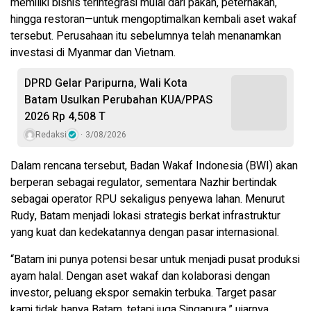
memiliki bisnis terintegrasi mulai dari pakan, peternakan,
hingga restoran—untuk mengoptimalkan kembali aset wakaf
tersebut. Perusahaan itu sebelumnya telah menanamkan
investasi di Myanmar dan Vietnam.
DPRD Gelar Paripurna, Wali Kota
Batam Usulkan Perubahan KUA/PPAS
2026 Rp 4,508 T
Redaksi
3/08/2026
Dalam rencana tersebut, Badan Wakaf Indonesia (BWI) akan
berperan sebagai regulator, sementara Nazhir bertindak
sebagai operator RPU sekaligus penyewa lahan. Menurut
Rudy, Batam menjadi lokasi strategis berkat infrastruktur
yang kuat dan kedekatannya dengan pasar internasional.
“Batam ini punya potensi besar untuk menjadi pusat produksi
ayam halal. Dengan aset wakaf dan kolaborasi dengan
investor, peluang ekspor semakin terbuka. Target pasar
kami tidak hanya Batam, tetapi juga Singapura,” ujarnya.