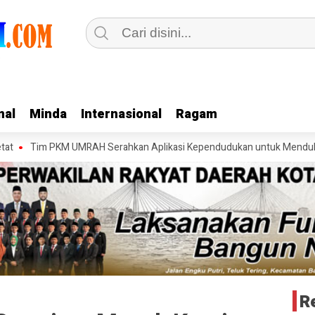
nal
nal
Minda
Minda
Internasional
Internasional
Ragam
Ragam
 PKM UMRAH Serahkan Aplikasi Kependudukan untuk Mendukung Digitali
R