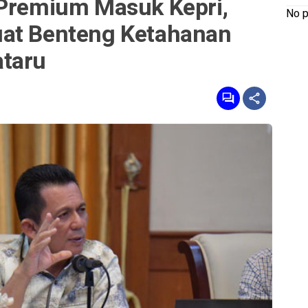
 Premium Masuk Kepri,
No p
uat Benteng Ketahanan
ataru