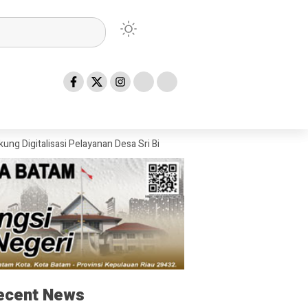
sasi Pelayanan Desa Sri Bintan
Ditpolairud Polda Riau Gelar Progra
ecent News