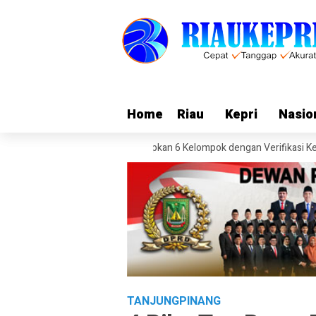
Home
Home
Riau
Riau
Kepri
Kepri
Nasio
Nasio
W Akbar 2026 Gratis, Siapkan 6 Kelompok dengan Verifikasi Ketat
Tim
TANJUNGPINANG