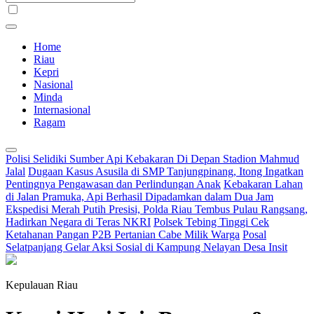
Home
Riau
Kepri
Nasional
Minda
Internasional
Ragam
Polisi Selidiki Sumber Api Kebakaran Di Depan Stadion Mahmud
Jalal
Dugaan Kasus Asusila di SMP Tanjungpinang, Itong Ingatkan
Pentingnya Pengawasan dan Perlindungan Anak
Kebakaran Lahan
di Jalan Pramuka, Api Berhasil Dipadamkan dalam Dua Jam
Ekspedisi Merah Putih Presisi, Polda Riau Tembus Pulau Rangsang,
Hadirkan Negara di Teras NKRI
Polsek Tebing Tinggi Cek
Ketahanan Pangan P2B Pertanian Cabe Milik Warga
Posal
Selatpanjang Gelar Aksi Sosial di Kampung Nelayan Desa Insit
Kepulauan Riau