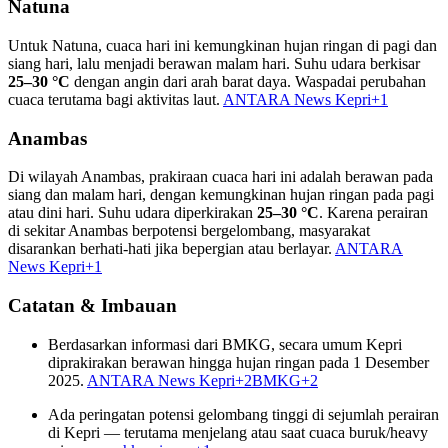
Natuna
Untuk Natuna, cuaca hari ini kemungkinan hujan ringan di pagi dan
siang hari, lalu menjadi berawan malam hari. Suhu udara berkisar
25–30 °C
dengan angin dari arah barat daya. Waspadai perubahan
cuaca terutama bagi aktivitas laut.
ANTARA News Kepri
+1
Anambas
Di wilayah Anambas, prakiraan cuaca hari ini adalah berawan pada
siang dan malam hari, dengan kemungkinan hujan ringan pada pagi
atau dini hari. Suhu udara diperkirakan
25–30 °C
. Karena perairan
di sekitar Anambas berpotensi bergelombang, masyarakat
disarankan berhati-hati jika bepergian atau berlayar.
ANTARA
News Kepri
+1
Catatan & Imbauan
Berdasarkan informasi dari BMKG, secara umum Kepri
diprakirakan berawan hingga hujan ringan pada 1 Desember
2025.
ANTARA News Kepri
+2
BMKG
+2
Ada peringatan potensi gelombang tinggi di sejumlah perairan
di Kepri — terutama menjelang atau saat cuaca buruk/heavy