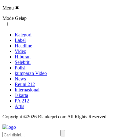
Menu
✖
Mode Gelap
Kategori
Label
Headline
Video
Hiburan
Selebriti
Polisi
kumparan Video
News
Reuni 212
Internasional
Jakarta
PA 212
Artis
Copyright ©2026 Riaukepri.com All Rights Reserved