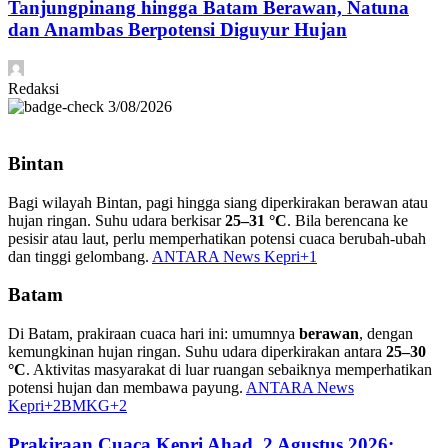
Tanjungpinang hingga Batam Berawan, Natuna
dan Anambas Berpotensi Diguyur Hujan
Redaksi
3/08/2026
Bintan
Bagi wilayah Bintan, pagi hingga siang diperkirakan berawan atau
hujan ringan. Suhu udara berkisar
25–31 °C
. Bila berencana ke
pesisir atau laut, perlu memperhatikan potensi cuaca berubah-ubah
dan tinggi gelombang.
ANTARA News Kepri
+1
Batam
Di Batam, prakiraan cuaca hari ini: umumnya
berawan
, dengan
kemungkinan hujan ringan. Suhu udara diperkirakan antara
25–30
°C
. Aktivitas masyarakat di luar ruangan sebaiknya memperhatikan
potensi hujan dan membawa payung.
ANTARA News
Kepri
+2
BMKG
+2
Prakiraan Cuaca Kepri Ahad, 2 Agustus 2026: