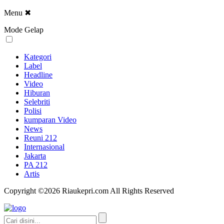
Menu
✖
Mode Gelap
Kategori
Label
Headline
Video
Hiburan
Selebriti
Polisi
kumparan Video
News
Reuni 212
Internasional
Jakarta
PA 212
Artis
Copyright ©2026 Riaukepri.com All Rights Reserved