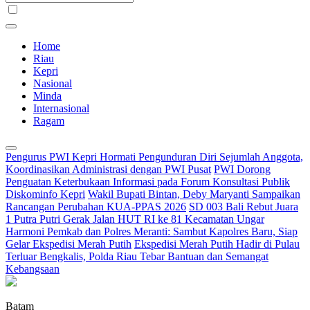
Home
Riau
Kepri
Nasional
Minda
Internasional
Ragam
Pengurus PWI Kepri Hormati Pengunduran Diri Sejumlah Anggota,
Koordinasikan Administrasi dengan PWI Pusat
PWI Dorong
Penguatan Keterbukaan Informasi pada Forum Konsultasi Publik
Diskominfo Kepri
Wakil Bupati Bintan, Deby Maryanti Sampaikan
Rancangan Perubahan KUA-PPAS 2026
SD 003 Bali Rebut Juara
1 Putra Putri Gerak Jalan HUT RI ke 81 Kecamatan Ungar
Harmoni Pemkab dan Polres Meranti: Sambut Kapolres Baru, Siap
Gelar Ekspedisi Merah Putih
Ekspedisi Merah Putih Hadir di Pulau
Terluar Bengkalis, Polda Riau Tebar Bantuan dan Semangat
Kebangsaan
Batam