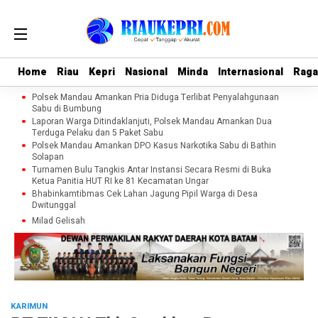
Home
Home
Riau
Riau
Kepri
Kepri
Nasional
Nasional
Minda
Minda
Internasional
Internasional
Rag
Rag
Polsek Mandau Amankan Pria Diduga Terlibat Penyalahgunaan
Sabu di Bumbung
Laporan Warga Ditindaklanjuti, Polsek Mandau Amankan Dua
Terduga Pelaku dan 5 Paket Sabu
Polsek Mandau Amankan DPO Kasus Narkotika Sabu di Bathin
Solapan
Turnamen Bulu Tangkis Antar Instansi Secara Resmi di Buka
Ketua Panitia HUT RI ke 81 Kecamatan Ungar
Bhabinkamtibmas Cek Lahan Jagung Pipil Warga di Desa
Dwitunggal
Milad Gelisah
KARIMUN