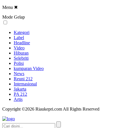
Menu
✖
Mode Gelap
Kategori
Label
Headline
Video
Hiburan
Selebriti
Polisi
kumparan Video
News
Reuni 212
Internasional
Jakarta
PA 212
Artis
Copyright ©2026 Riaukepri.com All Rights Reserved