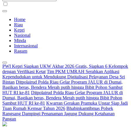
Home
Riau
Kepri
Nasional
Minda
Internasional
Ragam
PWI Kepri Siapkan UKW Akbar 2026 Gratis, Siapkan 6 Kelompok
dengan Verifikasi Ketat
Tim PKM UMRAH Serahkan Aplikasi
Kependudukan untuk Mendukung Digitalisasi Pelayanan Desa Sri
Bintan
Ditpolairud Polda Riau Gelar Program JALUR di Dumai,
Bagikan beras, Bendera Merah putih hingga Bibit Pohon Sambut
HUT RI ke-81
Ditpolairud Polda Riau Gelar Program JALUR di
Dumai, Bagikan beras, Bendera Merah putih hingga Bibit Pohon
Sambut HUT RI ke-81
Kwarran Gerakan Pramuka Ungar Siap Jadi
Tuan Rumah Kemsar Tahun 2026
Bhabinkamtibmas Polsek
Rangsang Dampingi Penanaman Jagung Dukung Ketahanan
Pangan