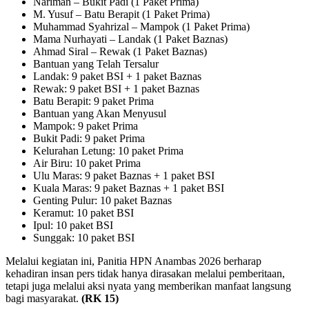
Nariman – Bukit Padi (1 Paket Prima)
M. Yusuf – Batu Berapit (1 Paket Prima)
Muhammad Syahrizal – Mampok (1 Paket Prima)
Mama Nurhayati – Landak (1 Paket Baznas)
Ahmad Siral – Rewak (1 Paket Baznas)
Bantuan yang Telah Tersalur
Landak: 9 paket BSI + 1 paket Baznas
Rewak: 9 paket BSI + 1 paket Baznas
Batu Berapit: 9 paket Prima
Bantuan yang Akan Menyusul
Mampok: 9 paket Prima
Bukit Padi: 9 paket Prima
Kelurahan Letung: 10 paket Prima
Air Biru: 10 paket Prima
Ulu Maras: 9 paket Baznas + 1 paket BSI
Kuala Maras: 9 paket Baznas + 1 paket BSI
Genting Pulur: 10 paket Baznas
Keramut: 10 paket BSI
Ipul: 10 paket BSI
Sunggak: 10 paket BSI
Melalui kegiatan ini, Panitia HPN Anambas 2026 berharap
kehadiran insan pers tidak hanya dirasakan melalui pemberitaan,
tetapi juga melalui aksi nyata yang memberikan manfaat langsung
bagi masyarakat.
(RK 15)