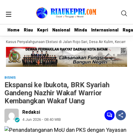
Home
Home
Riau
Riau
Kepri
Kepri
Nasional
Nasional
Minda
Minda
Internasional
Internasional
Rag
Rag
Kasus Penyalahgunaan Ekstasi di Jalan Rojo Sari, Desa Air Kulim, Kecamatan 
BISNIS
Ekspansi ke Ibukota, BRK Syariah
Gandeng Nazhir Wakaf Warrior
Kembangkan Wakaf Uang
Redaksi
4 Jun 2026 - 08:40 WIB