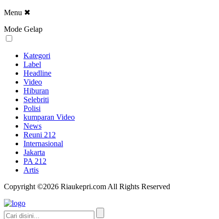
Menu
✖
Mode Gelap
Kategori
Label
Headline
Video
Hiburan
Selebriti
Polisi
kumparan Video
News
Reuni 212
Internasional
Jakarta
PA 212
Artis
Copyright ©2026 Riaukepri.com All Rights Reserved