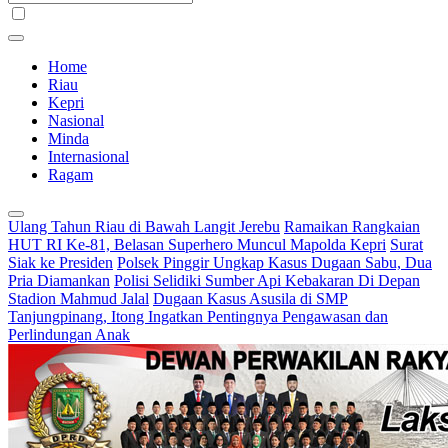
Home
Riau
Kepri
Nasional
Minda
Internasional
Ragam
Ulang Tahun Riau di Bawah Langit Jerebu
Ramaikan Rangkaian
HUT RI Ke-81, Belasan Superhero Muncul Mapolda Kepri
Surat
Siak ke Presiden
Polsek Pinggir Ungkap Kasus Dugaan Sabu, Dua
Pria Diamankan
Polisi Selidiki Sumber Api Kebakaran Di Depan
Stadion Mahmud Jalal
Dugaan Kasus Asusila di SMP
Tanjungpinang, Itong Ingatkan Pentingnya Pengawasan dan
Perlindungan Anak