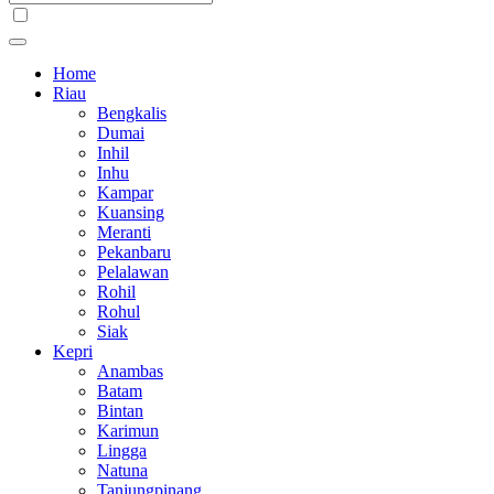
Home
Riau
Bengkalis
Dumai
Inhil
Inhu
Kampar
Kuansing
Meranti
Pekanbaru
Pelalawan
Rohil
Rohul
Siak
Kepri
Anambas
Batam
Bintan
Karimun
Lingga
Natuna
Tanjungpinang