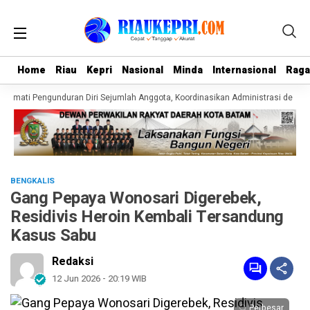
Home
Home
Riau
Riau
Kepri
Kepri
Nasional
Nasional
Minda
Minda
Internasional
Internasional
Rag
Rag
ormati Pengunduran Diri Sejumlah Anggota, Koordinasikan Administrasi dengan
BENGKALIS
Gang Pepaya Wonosari Digerebek,
Residivis Heroin Kembali Tersandung
Kasus Sabu
Redaksi
12 Jun 2026 - 20:19 WIB
Perbesar