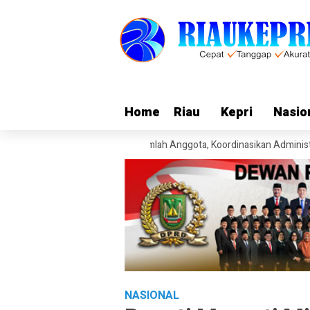
Home
Home
Riau
Riau
Kepri
Kepri
Nasio
Nasio
i Pengunduran Diri Sejumlah Anggota, Koordinasikan Administrasi deng
NASIONAL