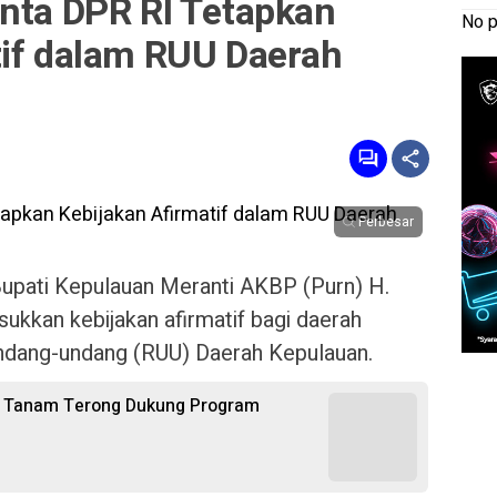
inta DPR RI Tetapkan
No p
tif dalam RUU Daerah
Perbesar
upati Kepulauan Meranti AKBP (Purn) H.
kan kebijakan afirmatif bagi daerah
ndang-undang (RUU) Daerah Kepulauan.
a Tanam Terong Dukung Program