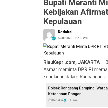
Bupati Meranti M
Kebijakan Afirma
Kepulauan
Redaksi
6 Jul 2026 - 19:39 WIB
RiauKepri.com, JAKARTA
– B
Asmar meminta DPR RI memasuk
kepulauan dalam Rancangan U
Polsek Rangsang Dampingi Warg
Ketahanan Pangan
Redaksi
9 jam