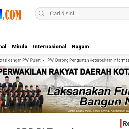
nal
nal
Minda
Minda
Internasional
Internasional
Ragam
Ragam
an PWI Pusat
PWI Dorong Penguatan Keterbukaan Informasi pada Foru
R