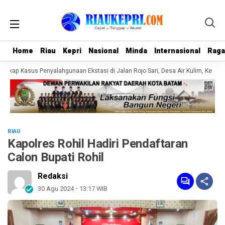
Home
Home
Riau
Riau
Kepri
Kepri
Nasional
Nasional
Minda
Minda
Internasional
Internasional
Rag
Rag
kap Kasus Penyalahgunaan Ekstasi di Jalan Rojo Sari, Desa Air Kulim, Kecamat
RIAU
Kapolres Rohil Hadiri Pendaftaran
Calon Bupati Rohil
Redaksi
30 Agu 2024 - 13:17 WIB