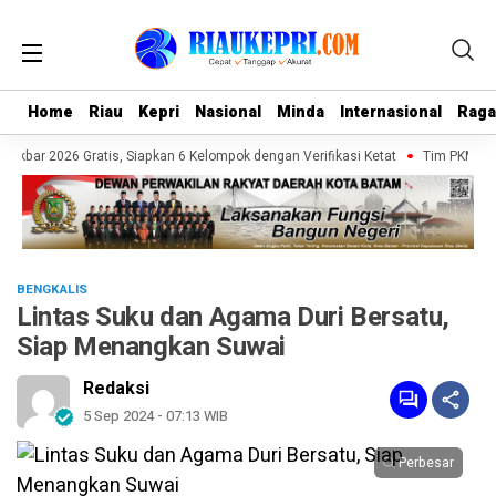
Home
Home
Riau
Riau
Kepri
Kepri
Nasional
Nasional
Minda
Minda
Internasional
Internasional
Rag
Rag
kbar 2026 Gratis, Siapkan 6 Kelompok dengan Verifikasi Ketat
Tim PKM UMRAH
BENGKALIS
Lintas Suku dan Agama Duri Bersatu,
Siap Menangkan Suwai
Redaksi
5 Sep 2024 - 07:13 WIB
Perbesar