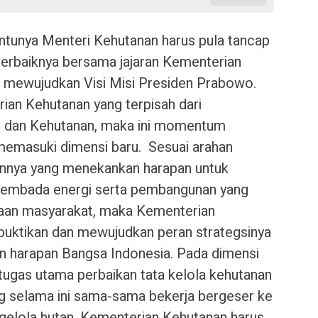
entunya Menteri Kehutanan harus pula tancap
terbaiknya bersama jajaran Kementerian
i mewujudkan Visi Misi Presiden Prabowo.
an Kehutanan yang terpisah dari
p dan Kehutanan, maka ini momentum
memasuki dimensi baru. Sesuai arahan
annya yang menekankan harapan untuk
embada energi serta pembangunan yang
raan masyarakat, maka Kementerian
uktikan dan mewujudkan peran strategsinya
n harapan Bangsa Indonesia. Pada dimensi
 tugas utama perbaikan tata kelola kehutanan
g selama ini sama-sama bekerja bergeser ke
gelola hutan, Kementerian Kehutanan harus