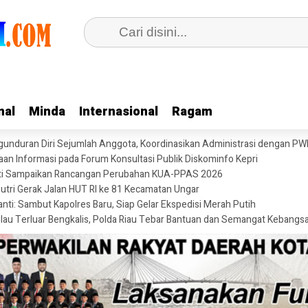
nal
nal
Minda
Minda
Internasional
Internasional
Ragam
Ragam
unduran Diri Sejumlah Anggota, Koordinasikan Administrasi dengan PW
n Informasi pada Forum Konsultasi Publik Diskominfo Kepri
anti Sampaikan Rancangan Perubahan KUA-PPAS 2026
Putri Gerak Jalan HUT RI ke 81 Kecamatan Ungar
ti: Sambut Kapolres Baru, Siap Gelar Ekspedisi Merah Putih
Pulau Terluar Bengkalis, Polda Riau Tebar Bantuan dan Semangat Kebangs