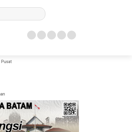
I Pusat
aan