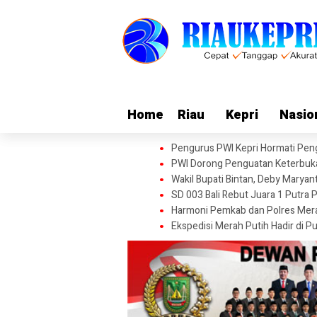
Home
Home
Riau
Riau
Kepri
Kepri
Nasio
Nasio
Pengurus PWI Kepri Hormati Peng
PWI Dorong Penguatan Keterbukaa
Wakil Bupati Bintan, Deby Mary
SD 003 Bali Rebut Juara 1 Putra 
Harmoni Pemkab dan Polres Meran
Ekspedisi Merah Putih Hadir di 