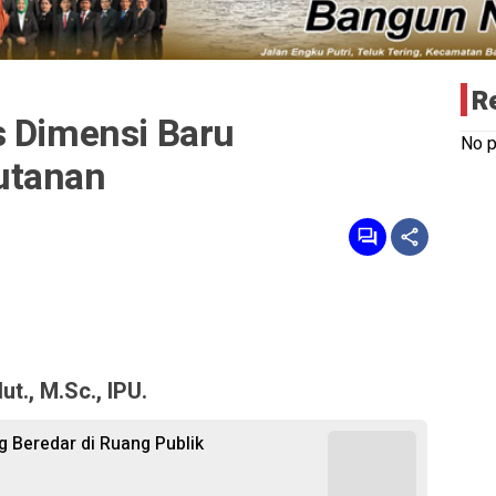
R
s Dimensi Baru
No p
utanan
ut., M.Sc., IPU.
ng Beredar di Ruang Publik