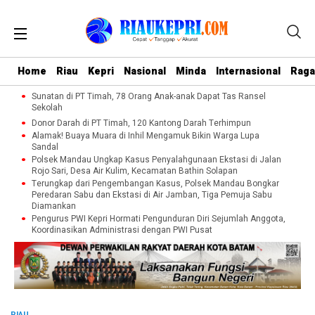
Home
Riau
Kepri
Nasional
Minda
Internasional
Rag
Sunatan di PT Timah, 78 Orang Anak-anak Dapat Tas Ransel
Sekolah
Donor Darah di PT Timah, 120 Kantong Darah Terhimpun
Alamak! Buaya Muara di Inhil Mengamuk Bikin Warga Lupa
Sandal
Polsek Mandau Ungkap Kasus Penyalahgunaan Ekstasi di Jalan
Rojo Sari, Desa Air Kulim, Kecamatan Bathin Solapan
Terungkap dari Pengembangan Kasus, Polsek Mandau Bongkar
Peredaran Sabu dan Ekstasi di Air Jamban, Tiga Pemuja Sabu
Diamankan
Pengurus PWI Kepri Hormati Pengunduran Diri Sejumlah Anggota,
Koordinasikan Administrasi dengan PWI Pusat
RIAU