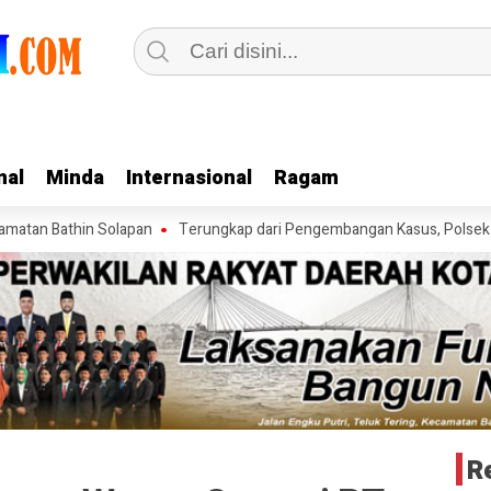
nal
nal
Minda
Minda
Internasional
Internasional
Ragam
Ragam
thin Solapan
Terungkap dari Pengembangan Kasus, Polsek Mandau Bo
R