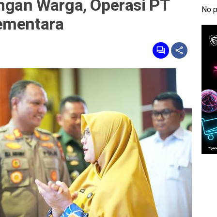
engan Warga, Operasi PT
No p
ementara