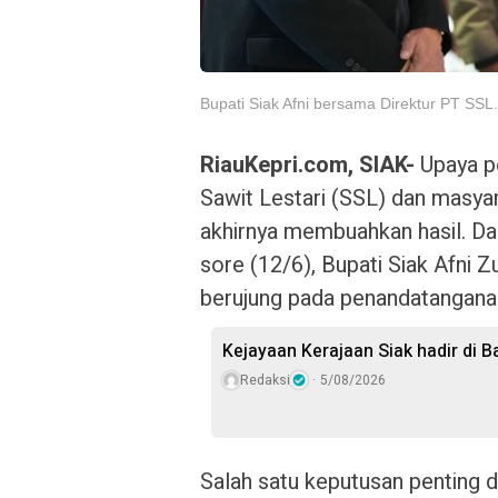
Bupati Siak Afni bersama Direktur PT SSL. 
RiauKepri.com, SIAK-
Upaya pe
Sawit Lestari (SSL) dan masya
akhirnya membuahkan hasil. D
sore (12/6), Bupati Siak Afni 
berujung pada penandatangan
Kejayaan Kerajaan Siak hadir di 
Redaksi
5/08/2026
Salah satu keputusan penting d