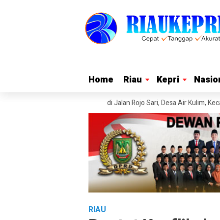
Home
Home
Riau
Riau
Kepri
Kepri
Nasio
Nasio
enyalahgunaan Ekstasi di Jalan Rojo Sari, Desa Air Kulim, Kecamatan Ba
RIAU