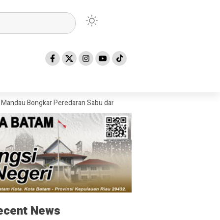
ngkar Peredaran Sabu dan Ekstasi di Air Jamban, Tiga Pemuja Sabu Di
ecent News