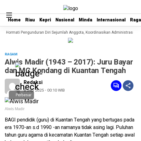
Home
Home
Riau
Riau
Kepri
Kepri
Nasional
Nasional
Minda
Minda
Internasional
Internasional
Rag
Rag
i Hormati Pengunduran Diri Sejumlah Anggota, Koordinasikan Administrasi deng
RAGAM
Alwis Madir (1943 – 2017): Juru Bayar
dan MC Kondang di Kuantan Tengah
Redaksi
8 Sep 2025 - 00:10 WIB
Perbesar
Alwis Madir
BAGI pendidik (guru) di Kuantan Tengah yang bertugas pada
era 1970-an s.d 1990 -an namanya tidak asing lagi. Puluhan
tahun guru agama di kecamatan Kuantan Tengah setiap awal