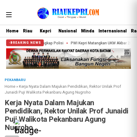
Home
Riau
Kepri
Nasional
Minda
Internasional
Ra
i Semunai Ditangkap Polisi
PWI Kepri Matangkan UKW Akbar 2026 Gratis: Ku
BREAKING NEWS
PEKANBARU
Home
»
Kerja Nyata Dalam Majukan Pendidikan, Rektor Unilak Prof
Junaidi Puji Walikota Pekanbaru Agung Nugroho
Kerja Nyata Dalam Majukan
Pendidikan, Rektor Unilak Prof Junaidi
Puji Walikota Pekanbaru Agung
Nugroho