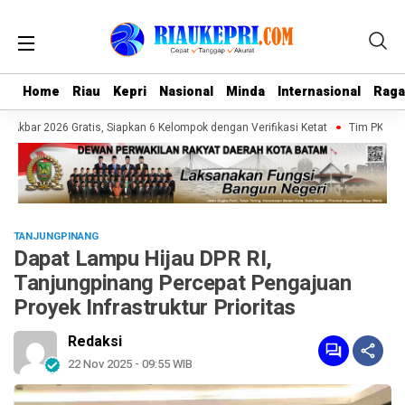
Home
Home
Riau
Riau
Kepri
Kepri
Nasional
Nasional
Minda
Minda
Internasional
Internasional
Rag
Rag
Akbar 2026 Gratis, Siapkan 6 Kelompok dengan Verifikasi Ketat
Tim PKM UMRA
TANJUNGPINANG
Dapat Lampu Hijau DPR RI,
Tanjungpinang Percepat Pengajuan
Proyek Infrastruktur Prioritas
Redaksi
22 Nov 2025 - 09:55 WIB