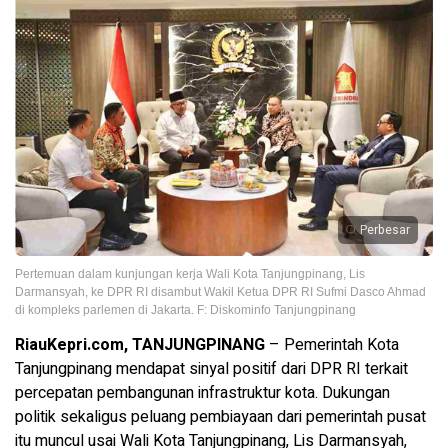
Perbesar
Pertemuan dalam kunjungan kerja Wali Kota Tanjungpinang, Lis
Darmansyah, ke DPR RI disambut Wakil Ketua DPR RI Sufmi Dasco Ahmad
di kompleks parlemen di Jakarta. F: Diskominfo Tanjungpinang
RiauKepri.com, TANJUNGPINANG
– Pemerintah Kota
Tanjungpinang mendapat sinyal positif dari DPR RI terkait
percepatan pembangunan infrastruktur kota. Dukungan
politik sekaligus peluang pembiayaan dari pemerintah pusat
itu muncul usai Wali Kota Tanjungpinang, Lis Darmansyah,