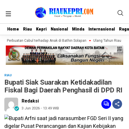
Home
Home
Riau
Riau
Kepri
Kepri
Nasional
Nasional
Minda
Minda
Internasional
Internasional
Rag
Rag
an Perbuatan Cabul terhadap Anak di Bathin Solapan
Ulang Tahun Riau di Baw
RIAU
Bupati Siak Suarakan Ketidakadilan
Fiskal Bagi Daerah Penghasil di DPD RI
Redaksi
3 Jun 2026 - 13:49 WIB