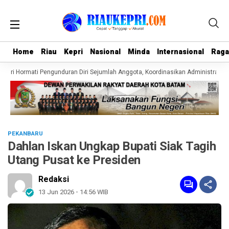
Home
Home
Riau
Riau
Kepri
Kepri
Nasional
Nasional
Minda
Minda
Internasional
Internasional
Rag
Rag
pri Hormati Pengunduran Diri Sejumlah Anggota, Koordinasikan Administrasi de
PEKANBARU
Dahlan Iskan Ungkap Bupati Siak Tagih
Utang Pusat ke Presiden
Redaksi
13 Jun 2026 - 14:56 WIB