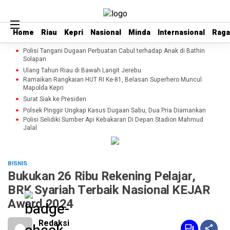
Home
Home
Riau
Riau
Kepri
Kepri
Nasional
Nasional
Minda
Minda
Internasional
Internasional
Rag
Rag
Polisi Tangani Dugaan Perbuatan Cabul terhadap Anak di Bathin
Solapan
Ulang Tahun Riau di Bawah Langit Jerebu
Ramaikan Rangkaian HUT RI Ke-81, Belasan Superhero Muncul
Mapolda Kepri
Surat Siak ke Presiden
Polsek Pinggir Ungkap Kasus Dugaan Sabu, Dua Pria Diamankan
Polisi Selidiki Sumber Api Kebakaran Di Depan Stadion Mahmud
Jalal
BISNIS
Bukukan 26 Ribu Rekening Pelajar,
BRK Syariah Terbaik Nasional KEJAR
Award 2024
Redaksi