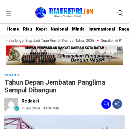
Home
Home
Riau
Riau
Kepri
Kepri
Nasional
Nasional
Minda
Minda
Internasional
Internasional
Rag
Rag
ramuka Ungar Siap Jadi Tuan Rumah Kemsar Tahun 2026
Sunatan di PT Tima
MERANTI
Tahun Depan Jembatan Panglima
Sampul Dibangun
Redaksi
4 Sep 2024 - 14:30 WIB