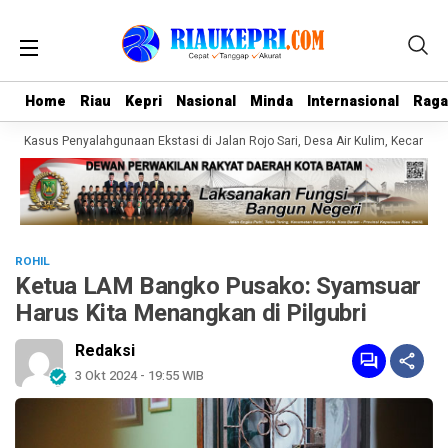
Home
Home
Riau
Riau
Kepri
Kepri
Nasional
Nasional
Minda
Minda
Internasional
Internasional
Rag
Rag
 Kasus Penyalahgunaan Ekstasi di Jalan Rojo Sari, Desa Air Kulim, Kecamatan 
ROHIL
Ketua LAM Bangko Pusako: Syamsuar
Harus Kita Menangkan di Pilgubri
Redaksi
3 Okt 2024 - 19:55 WIB