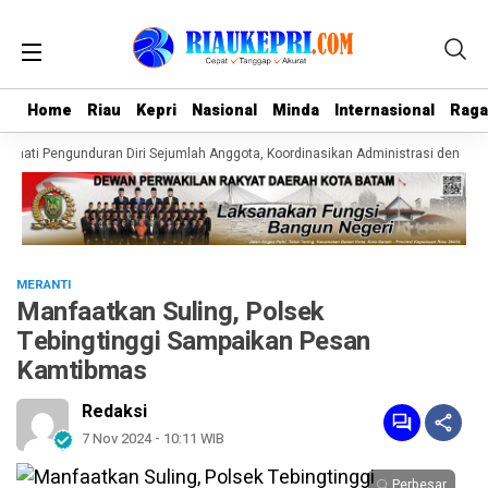
Home
Home
Riau
Riau
Kepri
Kepri
Nasional
Nasional
Minda
Minda
Internasional
Internasional
Rag
Rag
rmati Pengunduran Diri Sejumlah Anggota, Koordinasikan Administrasi dengan P
MERANTI
Manfaatkan Suling, Polsek
Tebingtinggi Sampaikan Pesan
Kamtibmas
Redaksi
7 Nov 2024 - 10:11 WIB
Perbesar