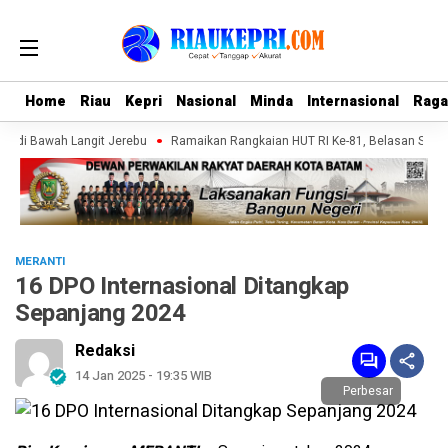
Home
Home
Riau
Riau
Kepri
Kepri
Nasional
Nasional
Minda
Minda
Internasional
Internasional
Rag
Rag
u di Bawah Langit Jerebu
Ramaikan Rangkaian HUT RI Ke-81, Belasan Superh
MERANTI
16 DPO Internasional Ditangkap
Sepanjang 2024
Redaksi
14 Jan 2025 - 19:35 WIB
Perbesar