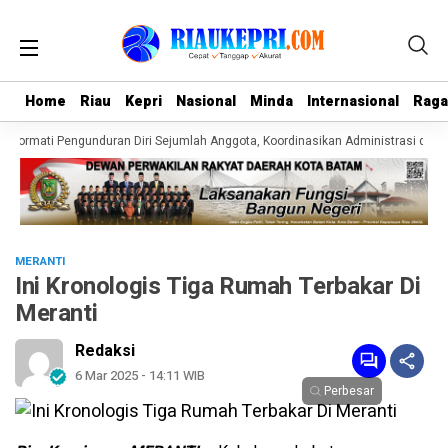
Home
Home
Riau
Riau
Kepri
Kepri
Nasional
Nasional
Minda
Minda
Internasional
Internasional
Rag
Rag
 Hormati Pengunduran Diri Sejumlah Anggota, Koordinasikan Administrasi denga
MERANTI
Ini Kronologis Tiga Rumah Terbakar Di
Meranti
Redaksi
6 Mar 2025 - 14:11 WIB
Perbesar