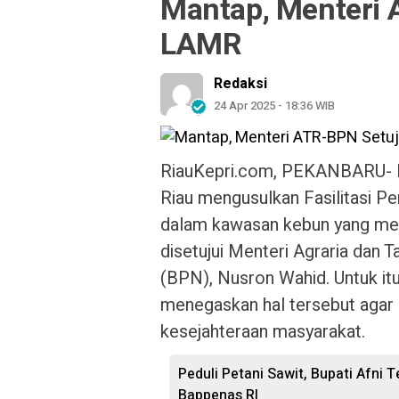
Mantap, Menteri 
LAMR
Redaksi
24 Apr 2025 - 18:36 WIB
RiauKepri.com, PEKANBARU- L
Riau mengusulkan Fasilitasi 
dalam kawasan kebun yang mem
disetujui Menteri Agraria dan
(BPN), Nusron Wahid. Untuk it
menegaskan hal tersebut agar 
kesejahteraan masyarakat.
Peduli Petani Sawit, Bupati Afni
Bappenas RI