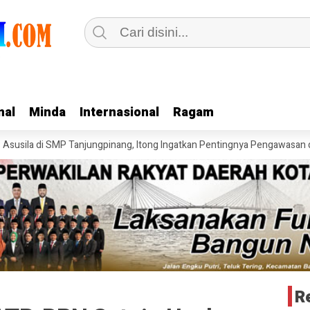
nal
nal
Minda
Minda
Internasional
Internasional
Ragam
Ragam
 di SMP Tanjungpinang, Itong Ingatkan Pentingnya Pengawasan dan Per
R