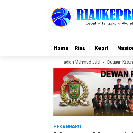
Home
Home
Riau
Riau
Kepri
Kepri
Nasio
Nasio
r Api Kebakaran Di Depan Stadion Mahmud Jalal
Dugaan Kasus Asusila
PEKANBARU