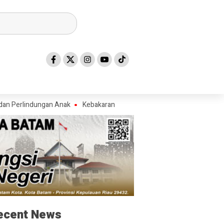
lindungan Anak
Kebakaran Lahan di Jalan Pramuka, Api Berhasil Dip
ecent News