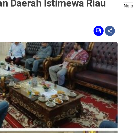
n Daerah Istimewa Riau
No p