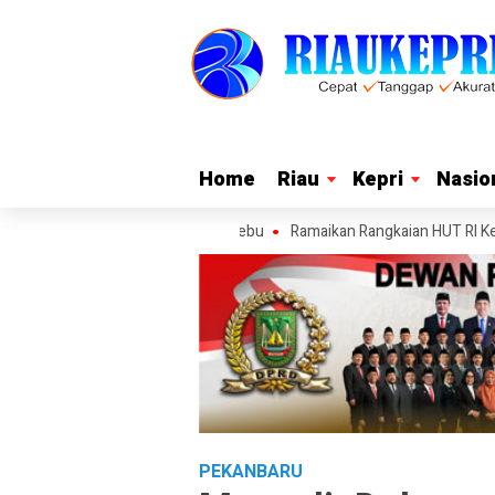
Home
Home
Riau
Riau
Kepri
Kepri
Nasio
Nasio
 Riau di Bawah Langit Jerebu
Ramaikan Rangkaian HUT RI Ke-81, Bela
PEKANBARU