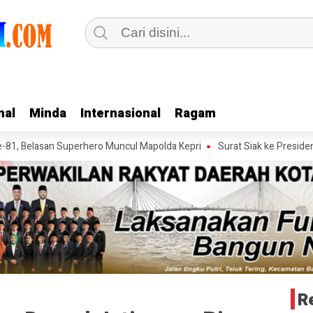
nal
nal
Minda
Minda
Internasional
Internasional
Ragam
Ragam
san Superhero Muncul Mapolda Kepri
Surat Siak ke Presiden
Polse
R