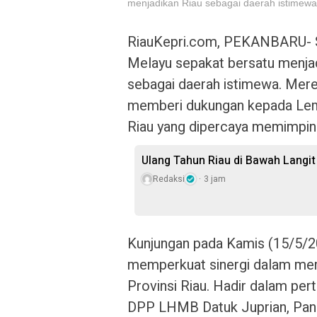
menjadikan Riau sebagai daerah istimewa.
RiauKepri.com, PEKANBARU- S
Melayu sepakat bersatu menjad
sebagai daerah istimewa. Mere
memberi dukungan kepada Lem
Riau yang dipercaya memimpin p
Ulang Tahun Riau di Bawah Langit
Redaksi
3 jam
Kunjungan pada Kamis (15/5/20
memperkuat sinergi dalam mem
Provinsi Riau. Hadir dalam pe
DPP LHMB Datuk Juprian, Pang