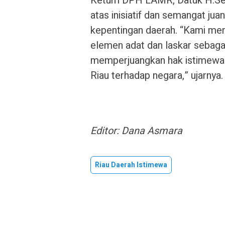
Ketum DPH LAMR, Datuk H.Seri
atas inisiatif dan semangat ju
kepentingan daerah. “Kami me
elemen adat dan laskar sebaga
memperjuangkan hak istimewa y
Riau terhadap negara,” ujarnya
Editor: Dana Asmara
Riau Daerah Istimewa