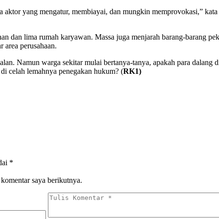
da aktor yang mengatur, membiayai, dan mungkin memprovokasi,” kata 
manan dan lima rumah karyawan. Massa juga menjarah barang-barang pe
r area perusahaan.
jalan. Namun warga sekitar mulai bertanya-tanya, apakah para dalang d
ar di celah lemahnya penegakan hukum? (
RK1)
dai
*
 komentar saya berikutnya.