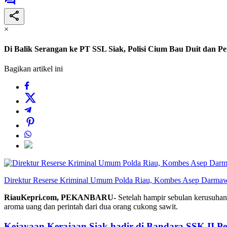
×
Di Balik Serangan ke PT SSL Siak, Polisi Cium Bau Duit dan P
Bagikan artikel ini
Direktur Reserse Kriminal Umum Polda Riau, Kombes Asep Darma
RiauKepri.com, PEKANBARU-
Setelah hampir sebulan kerusuha
aroma uang dan perintah dari dua orang cukong sawit.
Kejayaan Kerajaan Siak hadir di Bandara SSK II P