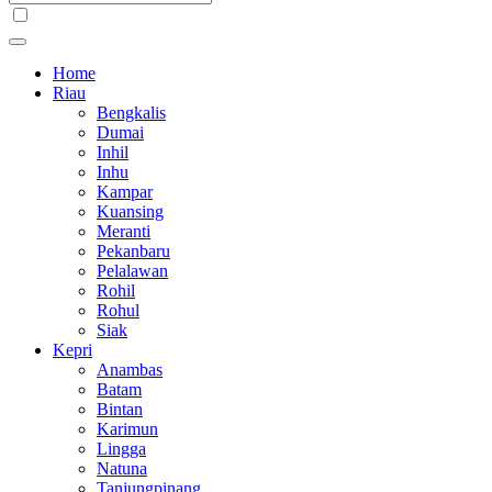
Home
Riau
Bengkalis
Dumai
Inhil
Inhu
Kampar
Kuansing
Meranti
Pekanbaru
Pelalawan
Rohil
Rohul
Siak
Kepri
Anambas
Batam
Bintan
Karimun
Lingga
Natuna
Tanjungpinang