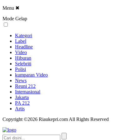
Menu
✖
Mode Gelap
Kategori
Label
Headline
Video
Hiburan
Selebriti
Polisi
kumparan Video
News
Reuni 212
Internasional
Jakarta
PA 212
Artis
Copyright ©2026 Riaukepri.com All Rights Reserved