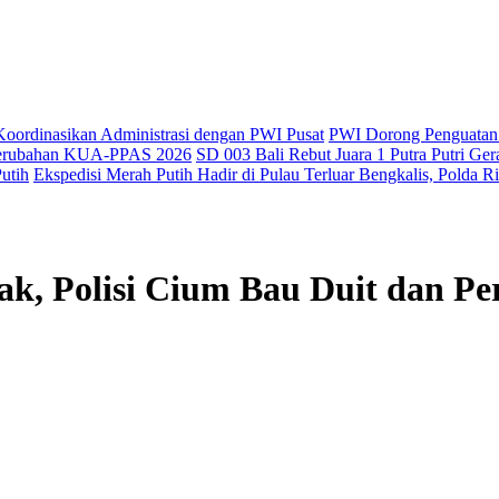
oordinasikan Administrasi dengan PWI Pusat
PWI Dorong Penguatan 
 Perubahan KUA-PPAS 2026
SD 003 Bali Rebut Juara 1 Putra Putri G
utih
Ekspedisi Merah Putih Hadir di Pulau Terluar Bengkalis, Polda
iak, Polisi Cium Bau Duit dan P