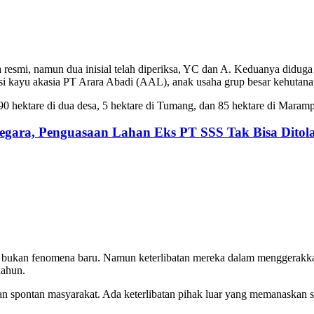
esmi, namun dua inisial telah diperiksa, YC dan A. Keduanya diduga 
si kayu akasia PT Arara Abadi (AAL), anak usaha grup besar kehutana
90 hektare di dua desa, 5 hektare di Tumang, dan 85 hektare di Maramp
Negara, Penguasaan Lahan Eks PT SSS Tak Bisa Ditol
I bukan fenomena baru. Namun keterlibatan mereka dalam menggerakk
nahun.
n spontan masyarakat. Ada keterlibatan pihak luar yang memanaskan si