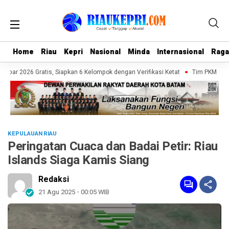
Home
Home
Riau
Riau
Kepri
Kepri
Nasional
Nasional
Minda
Minda
Internasional
Internasional
Rag
Rag
bar 2026 Gratis, Siapkan 6 Kelompok dengan Verifikasi Ketat
Tim PKM UMRAH 
KEPULAUAN RIAU
Peringatan Cuaca dan Badai Petir: Riau
Islands Siaga Kamis Siang
Redaksi
21 Agu 2025 - 00:05 WIB