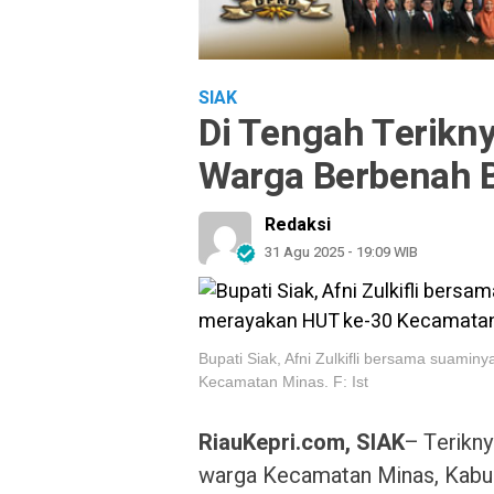
SIAK
Di Tengah Terikny
Warga Berbenah 
Redaksi
31 Agu 2025 - 19:09 WIB
Bupati Siak, Afni Zulkifli bersama suam
Kecamatan Minas. F: Ist
RiauKepri.com, SIAK
– Terikn
warga Kecamatan Minas, Kabup