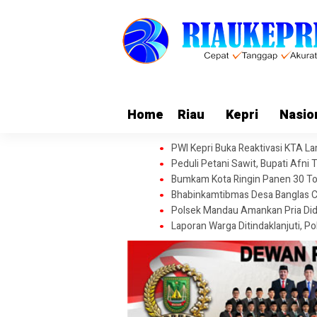
Home
Riau
Kepri
Nasio
PWI Kepri Buka Reaktivasi KTA L
Peduli Petani Sawit, Bupati Afn
Bumkam Kota Ringin Panen 30 To
Bhabinkamtibmas Desa Banglas C
Polsek Mandau Amankan Pria Did
Laporan Warga Ditindaklanjuti, 