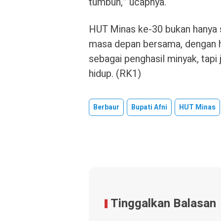
tumbuh,” ucapnya.
HUT Minas ke-30 bukan hanya s
masa depan bersama, dengan h
sebagai penghasil minyak, tapi
hidup. (RK1)
Berbaur
Bupati Afni
HUT Minas
Tinggalkan Balasan