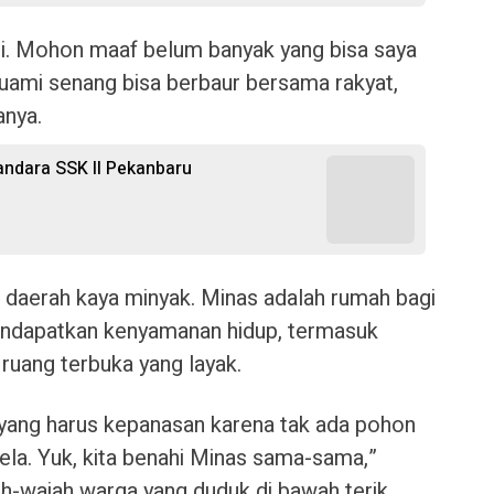
ati. Mohon maaf belum banyak yang bisa saya
n suami senang bisa berbaur bersama rakyat,
anya.
Bandara SSK II Pekanbaru
r daerah kaya minyak. Minas adalah rumah bagi
mendapatkan kenyamanan hidup, termasuk
 ruang terbuka yang layak.
yang harus kepanasan karena tak ada pohon
 rela. Yuk, kita benahi Minas sama-sama,”
h-wajah warga yang duduk di bawah terik.