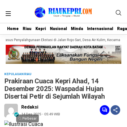
Home
Home
Riau
Riau
Kepri
Kepri
Nasional
Nasional
Minda
Minda
Internasional
Internasional
Rag
Rag
asus Penyalahgunaan Ekstasi di Jalan Rojo Sari, Desa Air Kulim, Kecamatan Ba
KEPULAUAN RIAU
Prakiraan Cuaca Kepri Ahad, 14
Desember 2025: Waspadai Hujan
Disertai Petir di Sejumlah Wilayah
Redaksi
14 Des 2025 - 05:49 WIB
Perbesar