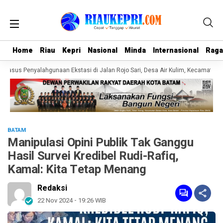
Home
Home
Riau
Riau
Kepri
Kepri
Nasional
Nasional
Minda
Minda
Internasional
Internasional
Rag
Rag
sus Penyalahgunaan Ekstasi di Jalan Rojo Sari, Desa Air Kulim, Kecamatan Ba
BATAM
Manipulasi Opini Publik Tak Ganggu
Hasil Survei Kredibel Rudi-Rafiq,
Kamal: Kita Tetap Menang
Redaksi
22 Nov 2024 - 19:26 WIB