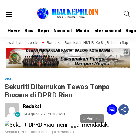
Home
Home
Riau
Riau
Kepri
Kepri
Nasional
Nasional
Minda
Minda
Internasional
Internasional
Rag
Rag
i Bawah Langit Jerebu
Ramaikan Rangkaian HUT RI Ke-81, Belasan Superher
RIAU
Sekuriti Ditemukan Tewas Tanpa
Busana di DPRD Riau
Redaksi
14 Agu 2025 - 20:32 WIB
Perbesar
Sekuriti DPRD Riau meninggal mendadak.