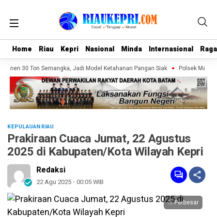
Home
Home
Riau
Riau
Kepri
Kepri
Nasional
Nasional
Minda
Minda
Internasional
Internasional
Rag
Rag
Panen 30 Ton Semangka, Jadi Model Ketahanan Pangan Siak
Polsek Mandau 
KEPULAUAN RIAU
Prakiraan Cuaca Jumat, 22 Agustus
2025 di Kabupaten/Kota Wilayah Kepri
Redaksi
22 Agu 2025 - 00:05 WIB
Perbesar