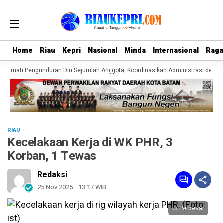
Home
Home
Riau
Riau
Kepri
Kepri
Nasional
Nasional
Minda
Minda
Internasional
Internasional
Rag
Rag
ormati Pengunduran Diri Sejumlah Anggota, Koordinasikan Administrasi dengan
RIAU
Kecelakaan Kerja di WK PHR, 3
Korban, 1 Tewas
Redaksi
25 Nov 2025 - 13:17 WIB
Perbesar