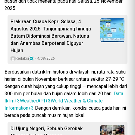
basah dan tidak menentu pada hari Selasa, 25 November
2025.
Prakiraan Cuaca Kepri Selasa, 4
Agustus 2026: Tanjungpinang hingga
Batam Didominasi Berawan, Natuna
dan Anambas Berpotensi Diguyur
Hujan
Redaksi
4/08/2026
Berdasarkan data iklim historis di wilayah ini, rata-rata suhu
harian di bulan November berkisar antara sekitar 27-29 °C
dengan curah hujan yang cukup tinggi — mencapai lebih dari
300 mm per bulan dan hujan dalam lebih dari 20 hari.
Data
Iklim
+3
WeatherAPI
+3
World Weather & Climate
Information
+3
Dengan demikian, kondisi cuaca pada hari ini
berada pada puncak musim hujan lokal.
Di Ujung Negeri, Sebuah Gerobak