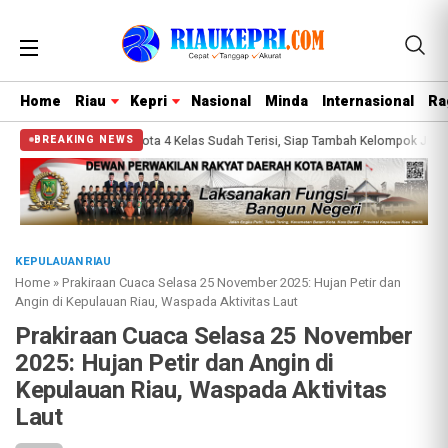
Home
Riau
Kepri
Nasional
Minda
Internasional
Ra
26 Gratis: Kuota 4 Kelas Sudah Terisi, Siap Tambah Kelompok Jika Animo Ting
BREAKING NEWS
KEPULAUAN RIAU
Home
»
Prakiraan Cuaca Selasa 25 November 2025: Hujan Petir dan
Angin di Kepulauan Riau, Waspada Aktivitas Laut
Prakiraan Cuaca Selasa 25 November
2025: Hujan Petir dan Angin di
Kepulauan Riau, Waspada Aktivitas
Laut