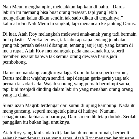
Nah Meun menghampiri, meletakkan lap kain di bahu. “Darus,
labirin itu memang bisa buat orang tersesat, tapi yang lebih
mengerikan kalau dikau sendiri tak sado dikau di tengahnya,”
kalimat idari Nah Meun tu singkat, tapi menancap ke jantung Darus.
Di luar, Atah Roy melangkah melewati anak-anak yang tadi bermain
bola plastik. Mereka tertawa, tak tahu apa-apa tentang jembatan
yang tak pernah selesai dibangun, tentang janji-janji yang karam di
meja rapat. Atah Roy mengangguk pada anak-anak itu, seperti
memberi isyarat bahwa tak semua orang dewasa harus jadi
pembohong.
Darus memandang cangkirnya lagi. Kopi itu kini seperti cermin,
Darus melihat wajahnya sendiri, tapi dengan garis-garis yang tak
pernah ia sadari ada. Wajah seorang yang pernah bermimpi sama,
tapi kini menjadi dinding dalam labirin yang menahan orang-orang
yang ia cintai.
Suara azan Magrib terdengar dari surau di ujung kampung. Nada itu
mengguncang, seperti mengetuk pintu di hatinya. Namun,
sebagaimana kebiasaan barunya, Darus memilih tetap duduk. Seolah
panggilan itu bukan lagi untuknya.
Atah Roy yang kini sudah di jalan tanah menuju rumah, berhenti
sejenak mendengar azan yang sama. Atah Roy menatap langit yang