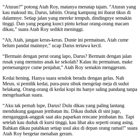
“Aturan?” potong Atah Roy, matanya menatap tajam. “Aturan yang
kau maksud itu, Darus, labirin. Orang kampung ini ibarat tikus di
dalamnye. Setiap jalan yang mereke tempuh, dindingnye semakin
tinggi. Dan yang pegang kunci pintu keluar orang-orang macam
dikau,” suara Atah Roy sedikit meninggi.
“Ah, Atah, jangan keras-keras. Dunie ini permainan, Atah cume
belum pandai mainnye,” ucap Darus tertawa kecil.
“Bermain dengan perut orang lapo, Darus? Bermain dengan jalan
rusak yang memutus anak ke sekolah? Kalau itu permainan, make
pemenangnye cume penjahat,” Atah Roy semakin menggeram.
Kedai hening. Hanya suara sendok beradu dengan gelas. Nah
Meun, si pemilik kedai, pura-pura sibuk mengelap meja di sudut
belakang. Orang-orang di kedai kopi itu hanye saling pandang tanpa
mengeluarkan suara.
“Aku tak pernah lupe, Darus! Dulu dikau yang paling lantang
mendukung gagasan jembatan itu. Dikau duduk di sini juge,
mengangguk-angguk saat aku paparkan rencane jembatan itu. Tapi
setelah kau duduk di kursi tinggi, kau lihat aku seperti orang asing.
Bahkan dikau patahkan setiap usul aku di depan orang ramai!” suara
Atah Roy bergetar menahan geram.