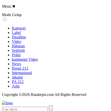
Menu
✖
Mode Gelap
Kategori
Label
Headline
Video
Hiburan
Selebriti
Polisi
kumparan Video
News
Reuni 212
Internasional
Jakarta
PA 212
Artis
Copyright ©2026 Riaukepri.com All Rights Reserved