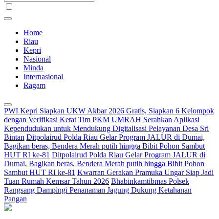
Home
Riau
Kepri
Nasional
Minda
Internasional
Ragam
PWI Kepri Siapkan UKW Akbar 2026 Gratis, Siapkan 6 Kelompok
dengan Verifikasi Ketat
Tim PKM UMRAH Serahkan Aplikasi
Kependudukan untuk Mendukung Digitalisasi Pelayanan Desa Sri
Bintan
Ditpolairud Polda Riau Gelar Program JALUR di Dumai,
Bagikan beras, Bendera Merah putih hingga Bibit Pohon Sambut
HUT RI ke-81
Ditpolairud Polda Riau Gelar Program JALUR di
Dumai, Bagikan beras, Bendera Merah putih hingga Bibit Pohon
Sambut HUT RI ke-81
Kwarran Gerakan Pramuka Ungar Siap Jadi
Tuan Rumah Kemsar Tahun 2026
Bhabinkamtibmas Polsek
Rangsang Dampingi Penanaman Jagung Dukung Ketahanan
Pangan