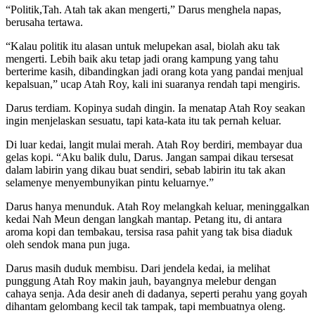
“Politik,Tah. Atah tak akan mengerti,” Darus menghela napas,
berusaha tertawa.
“Kalau politik itu alasan untuk melupekan asal, biolah aku tak
mengerti. Lebih baik aku tetap jadi orang kampung yang tahu
berterime kasih, dibandingkan jadi orang kota yang pandai menjual
kepalsuan,” ucap Atah Roy, kali ini suaranya rendah tapi mengiris.
Darus terdiam. Kopinya sudah dingin. Ia menatap Atah Roy seakan
ingin menjelaskan sesuatu, tapi kata-kata itu tak pernah keluar.
Di luar kedai, langit mulai merah. Atah Roy berdiri, membayar dua
gelas kopi. “Aku balik dulu, Darus. Jangan sampai dikau tersesat
dalam labirin yang dikau buat sendiri, sebab labirin itu tak akan
selamenye menyembunyikan pintu keluarnye.”
Darus hanya menunduk. Atah Roy melangkah keluar, meninggalkan
kedai Nah Meun dengan langkah mantap. Petang itu, di antara
aroma kopi dan tembakau, tersisa rasa pahit yang tak bisa diaduk
oleh sendok mana pun juga.
Darus masih duduk membisu. Dari jendela kedai, ia melihat
punggung Atah Roy makin jauh, bayangnya melebur dengan
cahaya senja. Ada desir aneh di dadanya, seperti perahu yang goyah
dihantam gelombang kecil tak tampak, tapi membuatnya oleng.