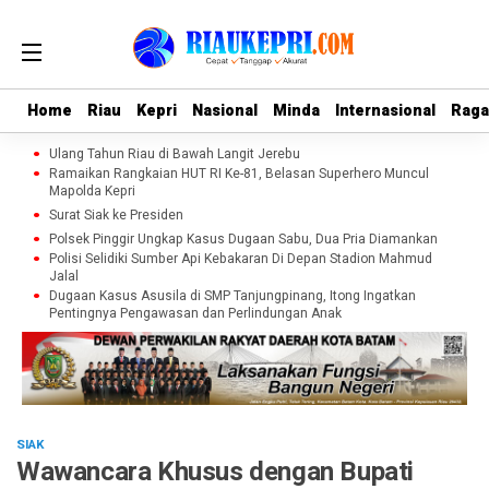
Home
Home
Riau
Riau
Kepri
Kepri
Nasional
Nasional
Minda
Minda
Internasional
Internasional
Rag
Rag
Ulang Tahun Riau di Bawah Langit Jerebu
Ramaikan Rangkaian HUT RI Ke-81, Belasan Superhero Muncul
Mapolda Kepri
Surat Siak ke Presiden
Polsek Pinggir Ungkap Kasus Dugaan Sabu, Dua Pria Diamankan
Polisi Selidiki Sumber Api Kebakaran Di Depan Stadion Mahmud
Jalal
Dugaan Kasus Asusila di SMP Tanjungpinang, Itong Ingatkan
Pentingnya Pengawasan dan Perlindungan Anak
SIAK
Wawancara Khusus dengan Bupati