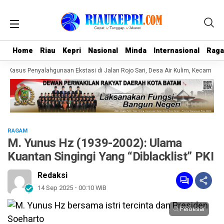
Home
Home
Riau
Riau
Kepri
Kepri
Nasional
Nasional
Minda
Minda
Internasional
Internasional
Rag
Rag
Kasus Penyalahgunaan Ekstasi di Jalan Rojo Sari, Desa Air Kulim, Kecamatan B
RAGAM
M. Yunus Hz (1939-2002): Ulama
Kuantan Singingi Yang “Diblacklist” PKI
Redaksi
14 Sep 2025 - 00:10 WIB
Perbesar