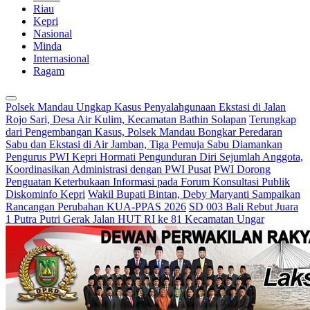
Riau
Kepri
Nasional
Minda
Internasional
Ragam
Polsek Mandau Ungkap Kasus Penyalahgunaan Ekstasi di Jalan
Rojo Sari, Desa Air Kulim, Kecamatan Bathin Solapan
Terungkap
dari Pengembangan Kasus, Polsek Mandau Bongkar Peredaran
Sabu dan Ekstasi di Air Jamban, Tiga Pemuja Sabu Diamankan
Pengurus PWI Kepri Hormati Pengunduran Diri Sejumlah Anggota,
Koordinasikan Administrasi dengan PWI Pusat
PWI Dorong
Penguatan Keterbukaan Informasi pada Forum Konsultasi Publik
Diskominfo Kepri
Wakil Bupati Bintan, Deby Maryanti Sampaikan
Rancangan Perubahan KUA-PPAS 2026
SD 003 Bali Rebut Juara
1 Putra Putri Gerak Jalan HUT RI ke 81 Kecamatan Ungar