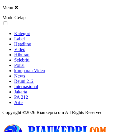
Menu
✖
Mode Gelap
Kategori
Label
Headline
Video
Hiburan
Selebriti
Polisi
kumparan Video
News
Reuni 212
Internasional
Jakarta
PA 212
Artis
Copyright ©2026 Riaukepri.com All Rights Reserved