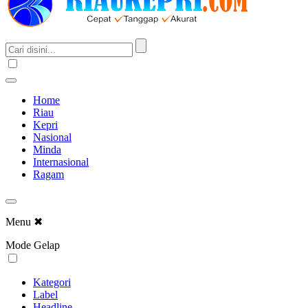
Home
Riau
Kepri
Nasional
Minda
Internasional
Ragam
Menu
✖
Mode Gelap
Kategori
Label
Headline