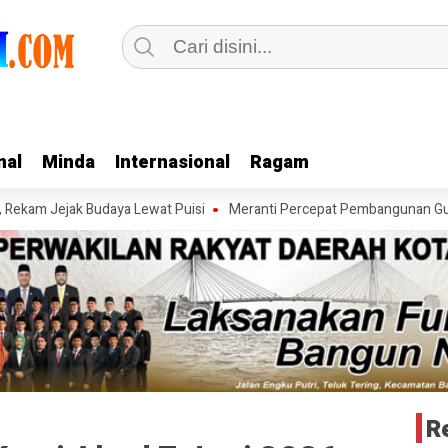
nal
nal
Minda
Minda
Internasional
Internasional
Ragam
Ragam
Jejak Budaya Lewat Puisi
Meranti Percepat Pembangunan Gudang Bul
R