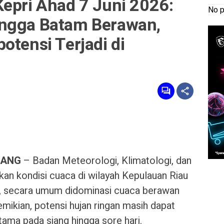
epri Ahad 7 Juni 2026:
No p
ingga Batam Berawan,
otensi Terjadi di
NANG
– Badan Meteorologi, Klimatologi, dan
n kondisi cuaca di wilayah Kepulauan Riau
6, secara umum didominasi cuaca berawan
mikian, potensi hujan ringan masih dapat
tama pada siang hingga sore hari.