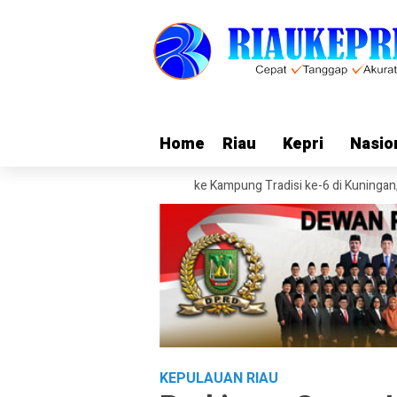
Home
Home
Riau
Riau
Kepri
Kepri
Nasio
Nasio
onesia (PPI) Gelar Pulang ke Kampung Tradisi ke-6 di Kuningan, Rekam 
KEPULAUAN RIAU