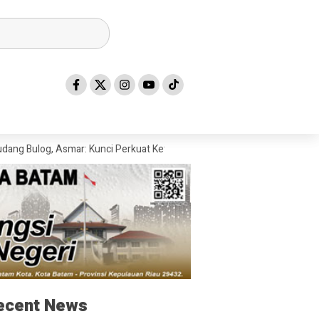
og, Asmar: Kunci Perkuat Ketahanan Pangan Daerah Kepulauan
Pembe
ecent News