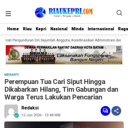
Home
Home
Riau
Riau
Kepri
Kepri
Nasional
Nasional
Minda
Minda
Internasional
Internasional
Rag
Rag
rmati Pengunduran Diri Sejumlah Anggota, Koordinasikan Administrasi dengan P
MERANTI
Perempuan Tua Cari Siput Hingga
Dikabarkan Hilang, Tim Gabungan dan
Warga Terus Lakukan Pencarian
Redaksi
12 Jun 2026 - 13:48 WIB