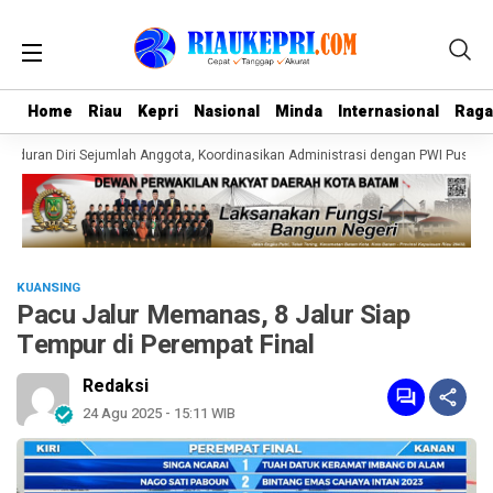
Home
Home
Riau
Riau
Kepri
Kepri
Nasional
Nasional
Minda
Minda
Internasional
Internasional
Rag
Rag
nduran Diri Sejumlah Anggota, Koordinasikan Administrasi dengan PWI Pusat
KUANSING
Pacu Jalur Memanas, 8 Jalur Siap
Tempur di Perempat Final
Redaksi
24 Agu 2025 - 15:11 WIB